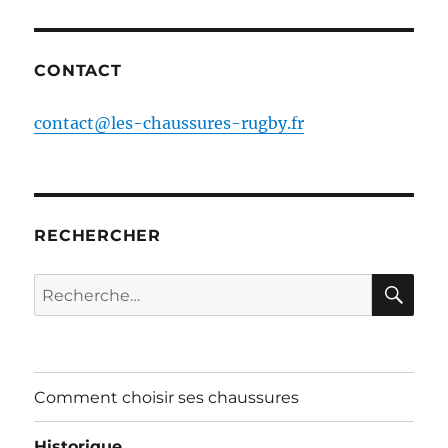
CONTACT
contact@les-chaussures-rugby.fr
RECHERCHER
RE
Recherche
pour :
Comment choisir ses chaussures
Historique