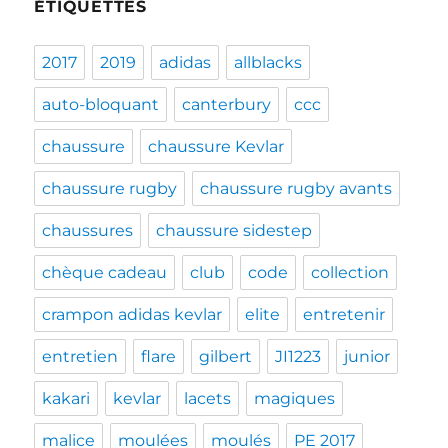
ÉTIQUETTES
2017
2019
adidas
allblacks
auto-bloquant
canterbury
ccc
chaussure
chaussure Kevlar
chaussure rugby
chaussure rugby avants
chaussures
chaussure sidestep
chèque cadeau
club
code
collection
crampon adidas kevlar
elite
entretenir
entretien
flare
gilbert
JI1223
junior
kakari
kevlar
lacets
magiques
malice
moulées
moulés
PE 2017