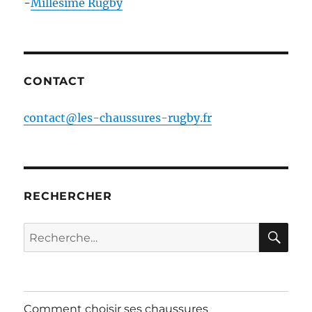
-
Millésime Rugby
CONTACT
contact@les-chaussures-rugby.fr
RECHERCHER
RE
Recherche
pour :
Comment choisir ses chaussures