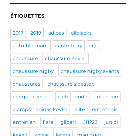
ÉTIQUETTES
2017
2019
adidas
allblacks
auto-bloquant
canterbury
ccc
chaussure
chaussure Kevlar
chaussure rugby
chaussure rugby avants
chaussures
chaussure sidestep
chèque cadeau
club
code
collection
crampon adidas kevlar
elite
entretenir
entretien
flare
gilbert
JI1223
junior
kakari
kevlar
lacets
magiques