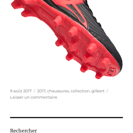
Publié
Étiquettes
9 août 2017
2017
,
chaussures
,
collection
,
gilbert
le
sur
Laisser un commentaire
Collection
2017
des
chaussures
de
Rechercher