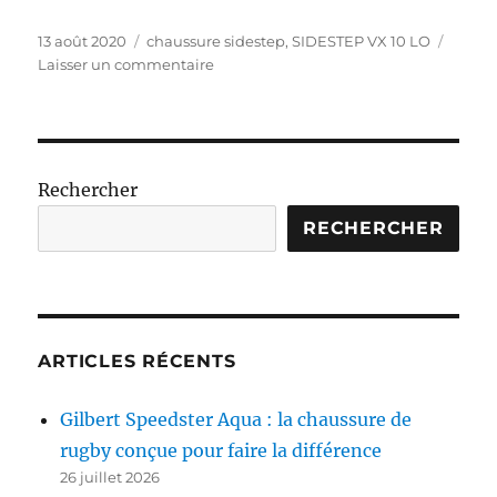
Publié
Étiquettes
13 août 2020
chaussure sidestep
,
SIDESTEP VX 10 LO
le
sur
Laisser un commentaire
Nous
avons
testé
la
SIDESTEP
Rechercher
VX
10
RECHERCHER
LO
–
8
CRAMPONS
ARTICLES RÉCENTS
Gilbert Speedster Aqua : la chaussure de
rugby conçue pour faire la différence
26 juillet 2026