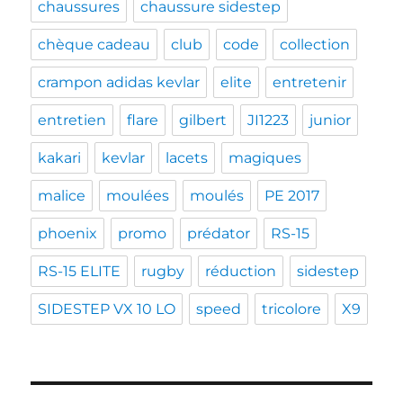
chaussures
chaussure sidestep
chèque cadeau
club
code
collection
crampon adidas kevlar
elite
entretenir
entretien
flare
gilbert
JI1223
junior
kakari
kevlar
lacets
magiques
malice
moulées
moulés
PE 2017
phoenix
promo
prédator
RS-15
RS-15 ELITE
rugby
réduction
sidestep
SIDESTEP VX 10 LO
speed
tricolore
X9