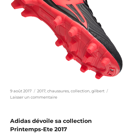
Publié
Étiquettes
9 août 2017
2017
,
chaussures
,
collection
,
gilbert
le
sur
Laisser un commentaire
Collection
2017
des
Adidas dévoile sa collection
chaussures
de
Printemps-Ete 2017