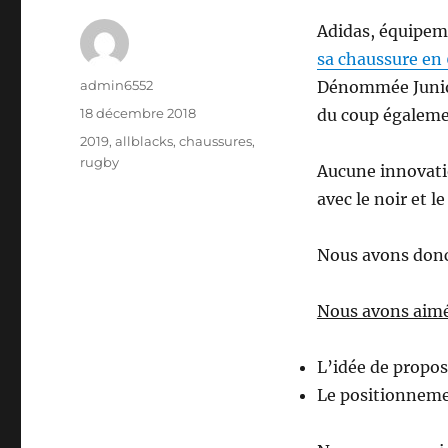
Adidas, équipeme
sa chaussure en
Auteur
admin6552
Dénommée Junior 
Publié
18 décembre 2018
du coup égaleme
le
Étiquettes
2019
,
allblacks
,
chaussures
,
rugby
Aucune innovatio
avec le noir et l
Nous avons donc 
Nous avons aim
L’idée de propos
Le positionnemen