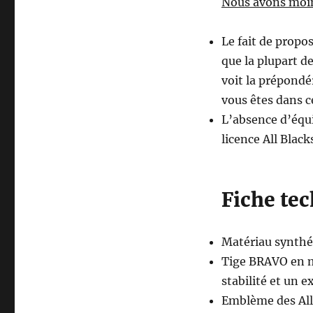
Nous avons moi
Le fait de propo
que la plupart d
voit la prépondé
vous êtes dans c
L’absence d’équ
licence All Blacks
Fiche tec
Matériau synthét
Tige BRAVO en ma
stabilité et un e
Emblème des All 