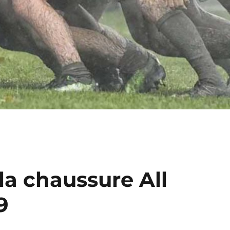
la chaussure All
9