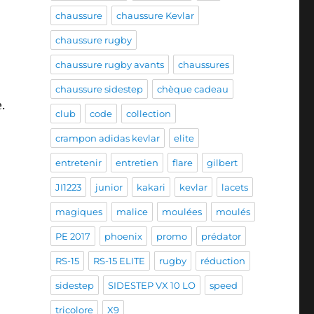
chaussure
chaussure Kevlar
chaussure rugby
chaussure rugby avants
chaussures
chaussure sidestep
chèque cadeau
.
club
code
collection
crampon adidas kevlar
elite
entretenir
entretien
flare
gilbert
JI1223
junior
kakari
kevlar
lacets
magiques
malice
moulées
moulés
PE 2017
phoenix
promo
prédator
RS-15
RS-15 ELITE
rugby
réduction
sidestep
SIDESTEP VX 10 LO
speed
tricolore
X9